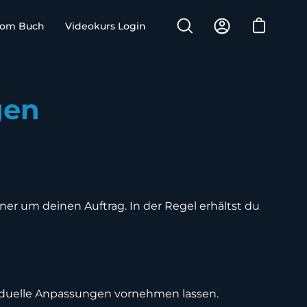
Com Buch
Videokurs Login
Warenkorb 
Suchleiste
Mein
öffnen
Account
gen
er um deinen Auftrag. In der Regel erhältst du
ividuelle Anpassungen vornehmen lassen.